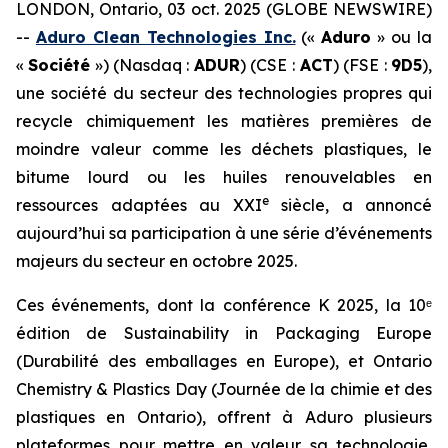
LONDON, Ontario, 03 oct. 2025 (GLOBE NEWSWIRE)
--
Aduro Clean Technologies Inc.
(«
Aduro
» ou la
«
Société
») (Nasdaq :
ADUR
) (CSE :
ACT
) (FSE :
9D5
),
une société du secteur des technologies propres qui
recycle chimiquement les matières premières de
moindre valeur comme les déchets plastiques, le
bitume lourd ou les huiles renouvelables en
e
ressources adaptées au XXI
siècle, a annoncé
aujourd’hui sa participation à une série d’événements
majeurs du secteur en octobre 2025.
Ces événements, dont la conférence K 2025, la 10ᵉ
édition de Sustainability in Packaging Europe
(Durabilité des emballages en Europe), et Ontario
Chemistry & Plastics Day (Journée de la chimie et des
plastiques en Ontario), offrent à Aduro plusieurs
plateformes pour mettre en valeur sa technologie,