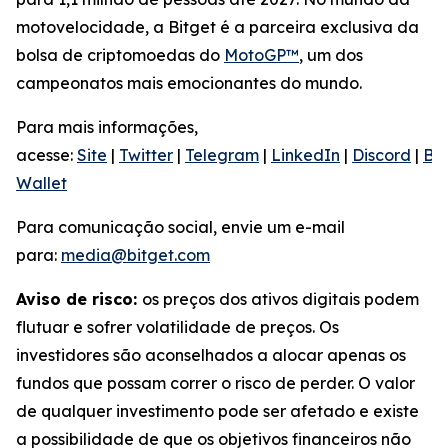
motovelocidade, a Bitget é a parceira exclusiva da
bolsa de criptomoedas do
MotoGP™
, um dos
campeonatos mais emocionantes do mundo.
Para mais informações,
acesse:
Site
|
Twitter
|
Telegram
|
LinkedIn
|
Discord
|
Bit
Wallet
Para comunicação social, envie um e-mail
para:
media@bitget.com
Aviso de risco:
os preços dos ativos digitais podem
flutuar e sofrer volatilidade de preços. Os
investidores são aconselhados a alocar apenas os
fundos que possam correr o risco de perder. O valor
de qualquer investimento pode ser afetado e existe
a possibilidade de que os objetivos financeiros não