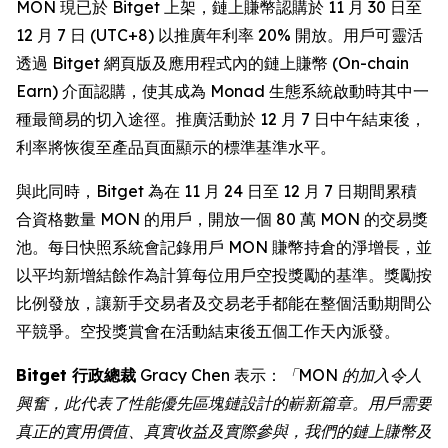
MON 現已於 Bitget 上架，鏈上賺幣認購於 11 月 30 日至
12 月 7 日 (UTC+8) 以推廣年利率 20% 開放。用戶可靈活
透過 Bitget 網頁版及應用程式內的鏈上賺幣 (On-chain
Earn) 介面認購，使其成為 Monad 生態系統啟動時其中一
種最簡易的切入途徑。推廣活動於 12 月 7 日中午結束後，
利率將恢復至產品頁面顯示的標準基準水平。
與此同時，Bitget 為在 11 月 24 日至 12 月 7 日期間累積
合資格數量 MON 的用戶，開放一個 80 萬 MON 的交易獎
池。每日快照系統會記錄用戶 MON 賺幣持倉的淨增長，並
以平均新增結餘作為計算每位用戶空投獎勵的基準。獎勵按
比例發放，讓新手交易者及交易老手都能在整個活動期間公
平競爭。空投獎賞會在活動結束後五個工作天內派發。
Bitget 行政總裁
Gracy Chen 表示：
「MON 的加入令人
興奮，此代表了性能優先區塊鏈設計的嶄新篇章。用戶需要
真正的實用價值、真實收益及實際參與，我們的鏈上賺幣及