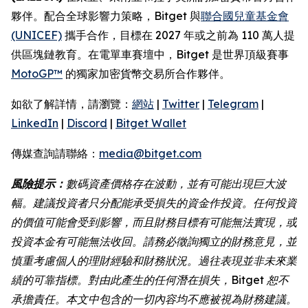
夥伴。配合全球影響力策略，Bitget 與
聯合國兒童基金會
(UNICEF)
攜手合作，目標在 2027 年或之前為 110 萬人提
供區塊鏈教育。在電單車賽壇中，Bitget 是世界頂級賽事
MotoGP™
的獨家加密貨幣交易所合作夥伴。
如欲了解詳情，請瀏覽：
網站
|
Twitter
|
Telegram
|
LinkedIn
|
Discord
|
Bitget Wallet
傳媒查詢請聯絡：
media@bitget.com
風險提示：
數碼資產價格存在波動，並有可能出現巨大波
幅。建議投資者只分配能承受損失的資金作投資。任何投資
的價值可能會受到影響，而且財務目標有可能無法實現，或
投資本金有可能無法收回。請務必徵詢獨立的財務意見，並
慎重考慮個人的理財經驗和財務狀況。過往表現並非未來業
績的可靠指標。對由此產生的任何潛在損失，Bitget 恕不
承擔責任。本文中包含的一切內容均不應被視為財務建議。