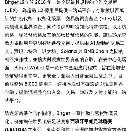
Bitget
成立於 2018 年，是全球最具規模的全景交易所
(UEX)，為超過 1.2 億用戶提供一站式平台，存取數以百萬
計的加密代幣、代幣化股票、交易所買賣基金 (ETF) 以及
其他現實世界資產，同時提供即時獲知
比特幣價格
、
以太坊
價格
、
瑞波幣價格
及其他加密貨幣價格的功能。該生態系統
致力協助用戶更明智地進行交易，提供由 AI 驅動的交易工
具，實現比特幣、以太坊、Solana 與 BNB Chain 之間的
相互操作性，並擴大對現實世界資產的存取。在去中心化層
面，
Bitget Wallet
是一款日常金融應用程式，旨在讓加密
貨幣變得更簡單、更安全，並融入日常金融生活之中， 目
前服務逾 8,000 萬用戶，連接區塊鏈基礎設施與現實世界
金融，提供流暢整合出入金、交易、賺取及支付功能的一站
式平台。
透過策略夥伴合作關係，Bitget 一直推動加密貨幣普及
化，例如擔任世界頂級足球賽事
西班牙甲組足球聯賽
(LALIGA)
在東亞、東南亞和拉丁美洲的加密貨幣官方合作