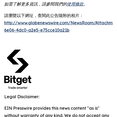
如需了解更多資訊，請參閱我們的
使用條款
。
請瀏覽以下網址，查閱此公告隨附的相片：
http://www.globenewswire.com/NewsRoom/Attachme
6e06-4dc0-a2e5-e75cce10a21b
Legal Disclaimer:
EIN Presswire provides this news content "as is"
without warranty of any kind. We do not accept any