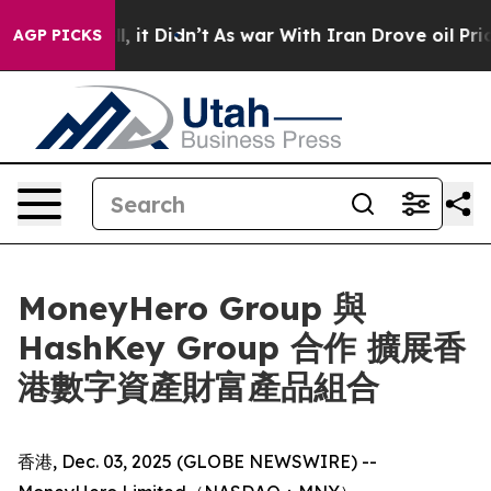
%. Well, it Didn’t
As war With Iran Drove oil Prices
AGP PICKS
MoneyHero Group 與
HashKey Group 合作 擴展香
港數字資產財富產品組合
香港, Dec. 03, 2025 (GLOBE NEWSWIRE) --