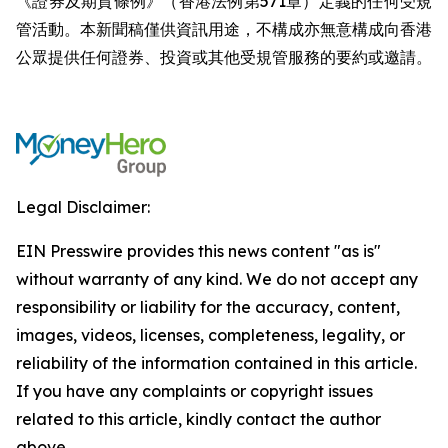
《證券及期貨條例》（香港法例第571章）定義的任何受規
管活動。本新聞稿僅供資訊用途，不構成亦無意構成向香港
公眾提供任何證券、投資或其他受規管服務的要約或邀請。
Legal Disclaimer:
EIN Presswire provides this news content "as is"
without warranty of any kind. We do not accept any
responsibility or liability for the accuracy, content,
images, videos, licenses, completeness, legality, or
reliability of the information contained in this article.
If you have any complaints or copyright issues
related to this article, kindly contact the author
above.