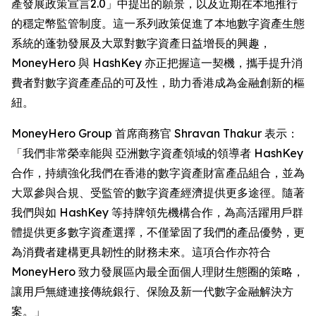
產發展政策宣言2.0」中提出的願景，以及近期在本地推行
的穩定幣監管制度。這一系列政策促進了本地數字資產生態
系統的蓬勃發展及大眾對數字資產日益增長的興趣，
MoneyHero 與 HashKey 亦正把握這一契機，攜手提升消
費者對數字資產產品的可及性，助力香港成為金融創新的樞
紐。
MoneyHero Group 首席商務官 Shravan Thakur 表示：
「我們非常榮幸能與 亞洲數字資產領域的領導者 HashKey
合作，持續強化我們在香港的數字資產財富產品組合，並為
大眾參與合規、受監管的數字資產經濟提供更多途徑。隨著
我們與如 HashKey 等持牌領先機構合作，為高活躍用戶群
體提供更多數字資產選擇，不僅鞏固了我們的產品優勢，更
為消費者建構更具韌性的財務未來。這項合作亦符合
MoneyHero 致力發展區內最全面個人理財生態圈的策略，
讓用戶無縫連接傳統銀行、保險及新一代數字金融解決方
案。」