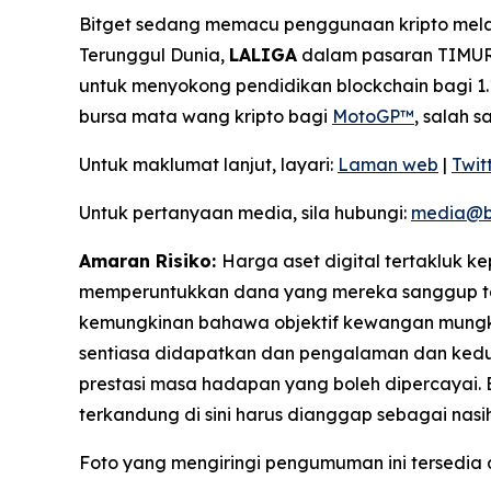
Bitget sedang memacu penggunaan kripto melal
Terunggul Dunia,
LALIGA
dalam pasaran TIMUR,
untuk menyokong pendidikan blockchain bagi 1.1
bursa mata wang kripto bagi
MotoGP™
, salah 
Untuk maklumat lanjut, layari:
Laman web
|
Twit
Untuk pertanyaan media, sila hubungi:
media@b
Amaran Risiko:
Harga aset digital tertakluk 
memperuntukkan dana yang mereka sanggup tan
kemungkinan bahawa objektif kewangan mungkin
sentiasa didapatkan dan pengalaman dan kedud
prestasi masa hadapan yang boleh dipercayai.
terkandung di sini harus dianggap sebagai nas
Foto yang mengiringi pengumuman ini tersedia 