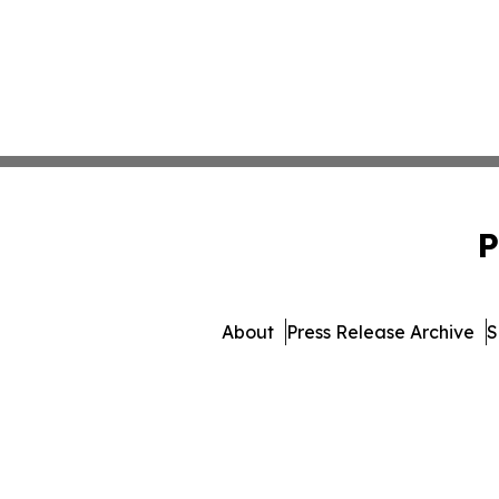
P
About
Press Release Archive
S
© 1995-2026 Newsmatic