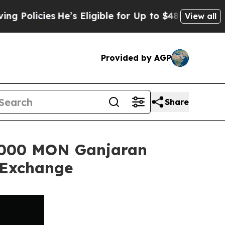
ies
He’s Eligible for Up to $480,000 After Being
View all
Provided by AGP
Share
,000 MON Ganjaran
 Exchange