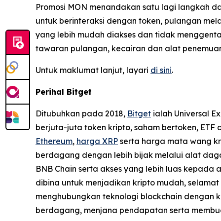
Promosi MON menandakan satu lagi langkah d
untuk berinteraksi dengan token, pulangan me
yang lebih mudah diakses dan tidak menggenta
tawaran pulangan, kecairan dan alat penemuan 
Untuk maklumat lanjut, layari
di sini
.
Perihal Bitget
Ditubuhkan pada 2018,
Bitget
ialah Universal E
berjuta-juta token kripto, saham bertoken, ET
Ethereum
,
harga XRP
serta harga mata wang kri
berdagang dengan lebih bijak melalui alat dag
BNB Chain serta akses yang lebih luas kepada a
dibina untuk menjadikan kripto mudah, selama
menghubungkan teknologi blockchain dengan k
berdagang, menjana pendapatan serta membua