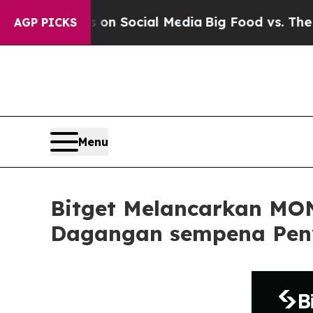
ssages on Social Media
Big Food vs. The People. 
AGP PICKS
Menu
Bitget Melancarkan MO
Dagangan sempena Peny