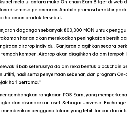
ibel melalui antara muka On-chain Earn Bitget di web dan
nad semasa pelancaran. Apabila promosi berakhir pada 
i halaman produk tersebut.
 ganjaran dagangan sebanyak 800,000 MON untuk pengg
m rakaman harian akan merekodkan peningkatan bersih
engiraan airdrop individu. Ganjaran diagihkan secara 
tempoh kempen. Airdrop akan diagihkan dalam tempoh lim
wakili bab seterusnya dalam reka bentuk blockchain ber
tiliti, hasil serta penyertaan sebenar, dan program On-
ak hari pertama.”
t mengembangkan rangkaian POS Earn, yang memperkenal
ka dan disandarkan aset. Sebagai Universal Exchange y
i memberikan pengguna laluan yang lebih lancar dan intu