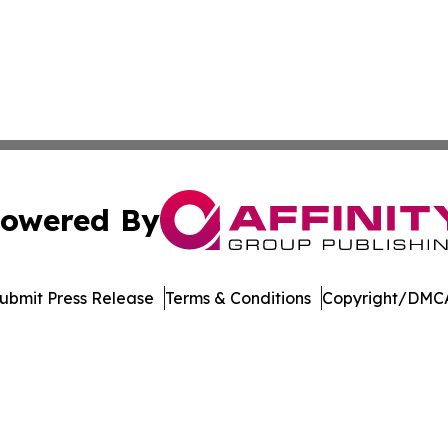
owered By
ubmit Press Release
Terms & Conditions
Copyright/DMCA
s Inc. dba Affinity Group Publishing & Utah Business Press
Cookie Settings / Your Privacy Choices