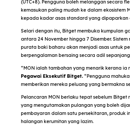
(UTC+8). Pengguna boleh melanggan secara fleks
kemasukan paling mudah ke dalam ekosistem Mo
kepada kadar asas standard yang dipaparkan d
Selari dengan itu, Bitget membuka kumpulan
antara 24 November hingga 7 Disember. Siste
purata baki baharu akan menjadi asas untuk p
berpengalaman bersaing secara adil sepanjang 
“MON ialah tambahan yang menarik kerana ia me
Pegawai Eksekutif Bitget.
“Pengguna mahukan u
memberikan mereka peluang yang bermakna sej
Pelancaran MON berlaku tepat sebelum Bitge
yang mengutamakan pulangan yang boleh dijang
pembayaran dalam satu persekitaran, produk in
halangan kerumitan yang lazim.