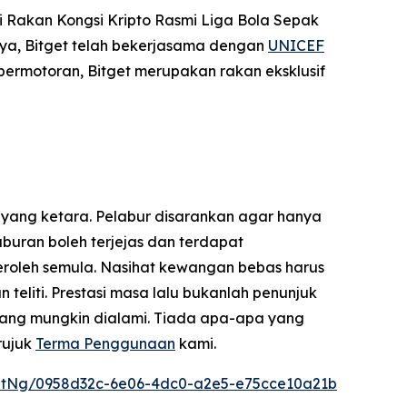
 Rakan Kongsi Kripto Rasmi Liga Bola Sepak
ya, Bitget telah bekerjasama dengan
UNICEF
permotoran, Bitget merupakan rakan eksklusif
 yang ketara. Pelabur disarankan agar hanya
uran boleh terjejas dan terdapat
eroleh semula. Nasihat kewangan bebas harus
liti. Prestasi masa lalu bukanlah penunjuk
yang mungkin dialami. Tiada apa-apa yang
rujuk
Terma Penggunaan
kami.
ntNg/0958d32c-6e06-4dc0-a2e5-e75cce10a21b