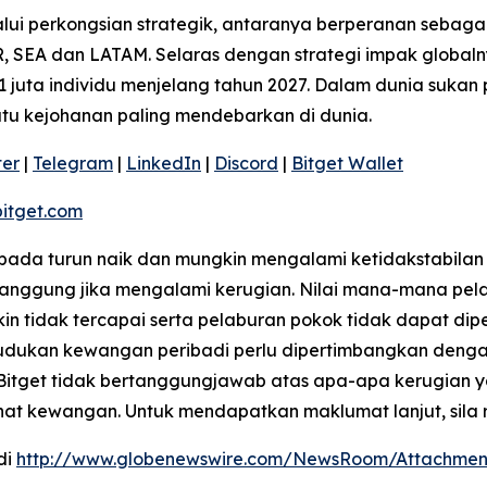
ui perkongsian strategik, antaranya berperanan sebagai
 SEA dan LATAM. Selaras dengan strategi impak globaln
 juta individu menjelang tahun 2027. Dalam dunia sukan 
satu kejohanan paling mendebarkan di dunia.
ter
|
Telegram
|
LinkedIn
|
Discord
|
Bitget Wallet
itget.com
kepada turun naik dan mungkin mengalami ketidakstabilan
ggung jika mengalami kerugian. Nilai mana-mana pelab
 tidak tercapai serta pelaburan pokok tidak dapat dip
ukan kewangan peribadi perlu dipertimbangkan dengan te
 Bitget tidak bertanggungjawab atas apa-apa kerugian 
ihat kewangan. Untuk mendapatkan maklumat lanjut, sila 
di
http://www.globenewswire.com/NewsRoom/Attachme