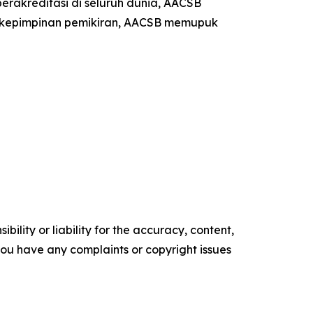
berakreditasi di seluruh dunia, AACSB
an kepimpinan pemikiran, AACSB memupuk
ility or liability for the accuracy, content,
f you have any complaints or copyright issues