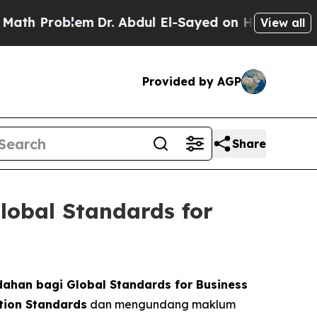
Problem
Dr. Abdul El-Sayed on Historic Michigan W
View all
Provided by AGP
Share
obal Standards for
ahan bagi Global Standards for Business
tion Standards
dan mengundang maklum