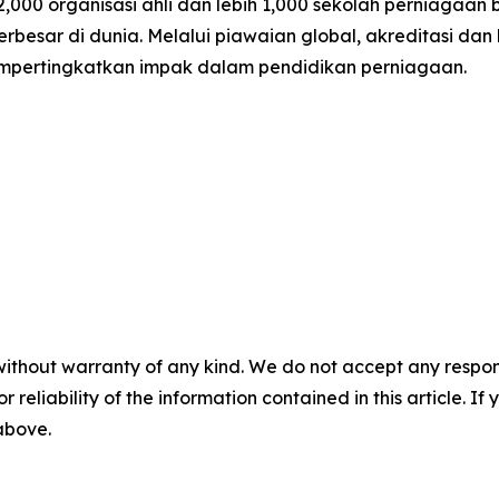
000 organisasi ahli dan lebih 1,000 sekolah perniagaan 
besar di dunia. Melalui piawaian global, akreditasi d
empertingkatkan impak dalam pendidikan perniagaan.
without warranty of any kind. We do not accept any responsib
r reliability of the information contained in this article. I
 above.