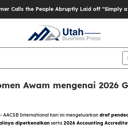
 the People Abruptly Laid off “Simply a Math 
men Awam mengenai 2026 Gl
- AACSB International hari ini mengeluarkan
draf pended
alinya diperkenalkan
serta
2026 Accounting Accredita