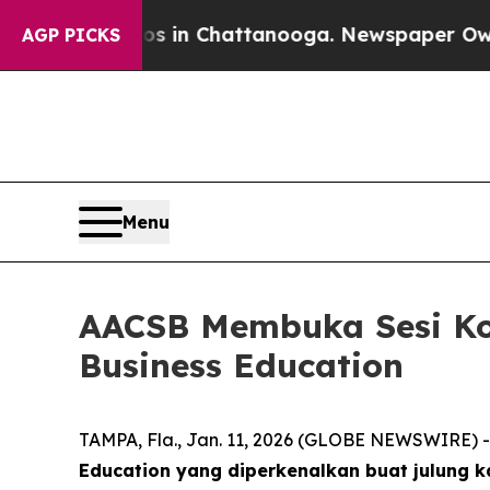
pse
Chaos in Chattanooga. Newspaper Owner Calls
AGP PICKS
Menu
AACSB Membuka Sesi Ko
Business Education
TAMPA, Fla., Jan. 11, 2026 (GLOBE NEWSWIRE) -
Education yang diperkenalkan buat julung k