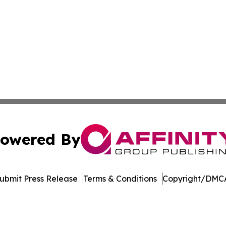
owered By
ubmit Press Release
Terms & Conditions
Copyright/DMCA
s Inc. dba Affinity Group Publishing & Utah Business Press
Cookie Settings / Your Privacy Choices