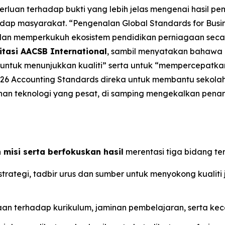
rluan terhadap bukti yang lebih jelas mengenai hasil pe
hadap masyarakat. “Pengenalan Global Standards for Bu
 dan memperkukuh ekosistem pendidikan perniagaan seca
itasi AACSB International
, sambil menyatakan bahawa 
n untuk menunjukkan kualiti” serta untuk “mempercepatka
026 Accounting Standards direka untuk membantu sekolah
an teknologi yang pesat, di samping mengekalkan penand
 misi serta berfokuskan hasil
merentasi tiga bidang ter
trategi, tadbir urus dan sumber untuk menyokong kualit
 terhadap kurikulum, jaminan pembelajaran, serta kece