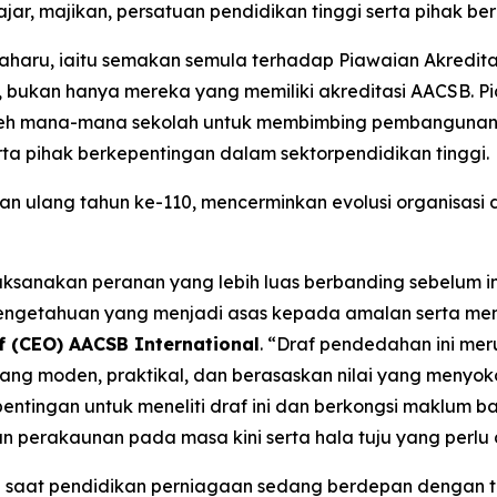
jar, majikan, persatuan pendidikan tinggi serta pihak ber
haru, iaitu semakan semula terhadap Piawaian Akredita
, bukan hanya mereka yang memiliki akreditasi AACSB. P
 oleh mana-mana sekolah untuk membimbing pembangunan 
ta pihak berkepentingan dalam sektorpendidikan tinggi.
an ulang tahun ke-110, mencerminkan evolusi organisasi
laksanakan peranan yang lebih luas berbanding sebelum 
engetahuan yang menjadi asas kepada amalan serta me
if (CEO) AACSB International
. “Draf pendedahan ini me
g moden, praktikal, dan berasaskan nilai yang menyok
ntingan untuk meneliti draf ini dan berkongsi maklum 
an perakaunan pada masa kini serta hala tuju yang perl
at pendidikan perniagaan sedang berdepan dengan tah