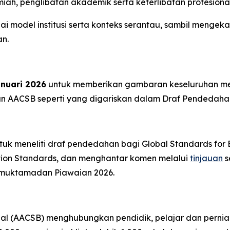
ah, penglibatan akademik serta keterlibatan profesional
ai model institusi serta konteks serantau, sambil menge
an.
anuari 2026
untuk memberikan gambaran keseluruhan m
an AACSB seperti yang digariskan dalam Draf Pendedaha
 meneliti draf pendedahan bagi Global Standards for Bu
ation Standards, dan menghantar komen melalui
tinjauan
s
muktamadan Piawaian 2026.
nal (AACSB) menghubungkan pendidik, pelajar dan perni